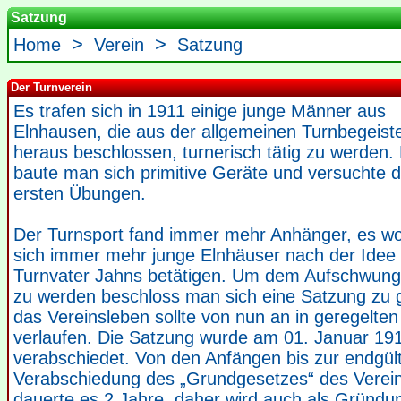
Satzung
>
>
Home
Verein
Satzung
Der Turnverein
Es trafen sich in 1911 einige junge Männer aus
Elnhausen, die aus der allgemeinen Turnbegeist
heraus beschlossen, turnerisch tätig zu werden.
baute man sich primitive Geräte und versuchte d
ersten Übungen.
Der Turnsport fand immer mehr Anhänger, es wo
sich immer mehr junge Elnhäuser nach der Idee
Turnvater Jahns betätigen. Um dem Aufschwung
zu werden beschloss man sich eine Satzung zu 
das Vereinsleben sollte von nun an in geregelte
verlaufen. Die Satzung wurde am 01. Januar 19
verabschiedet. Von den Anfängen bis zur endgül
Verabschiedung des „Grundgesetzes“ des Verei
dauerte es 2 Jahre, daher wird auch als Gründu